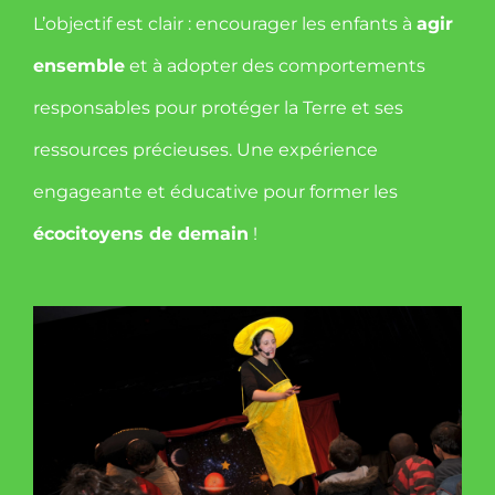
L’objectif est clair : encourager les enfants à
agir
ensemble
et à adopter des comportements
responsables pour protéger la Terre et ses
ressources précieuses. Une expérience
engageante et éducative pour former les
écocitoyens de demain
!